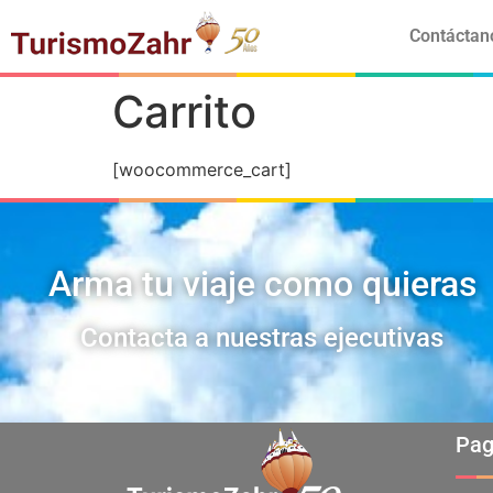
Contáctan
Carrito
[woocommerce_cart]
Arma tu viaje como quieras
Contacta a nuestras ejecutivas
Pag