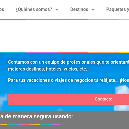
os
¿Quiénes somos?
Destinos
Paquetes y
Contamos con un equipo de profesionales que te orientarán
mejores destinos, hoteles, vuelos, etc.
Para tus vacaciones o viajes de negocios tú relájate… ¡No
Contacto
a de manera segura usando: