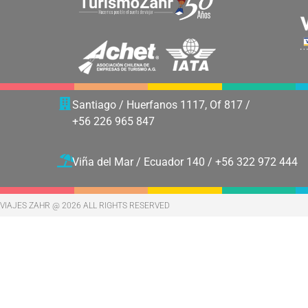
Santiago /
Huerfanos 1117, Of 817
/
+56 226 965 847
Viña del Mar /
Ecuador 140
/
+56 322 972 444
VIAJES ZAHR @ 2026 ALL RIGHTS RESERVED