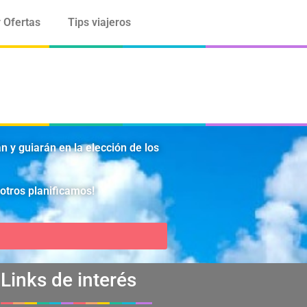
 Ofertas
Tips viajeros
 y guiarán en la elección de los
sotros planificamos!
Links de interés